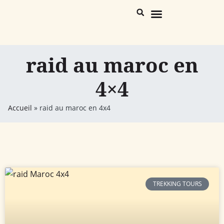
Maroc Destinations
Trekking Désert & Atlas
raid au maroc en
4×4
Accueil
»
raid au maroc en 4x4
TREKKING TOURS