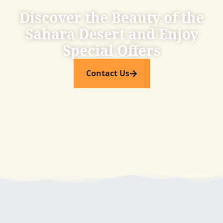
Discover the Beauty of the
Sahara Desert and Enjoy
Special Offers​
Contact Us