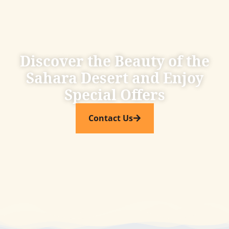
Discover the Beauty of the
Sahara Desert and Enjoy
Special Offers​
Contact Us