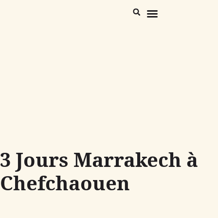
Maroc Destinations
Trekking Désert & Atlas
3 Jours Marrakech à
Chefchaouen