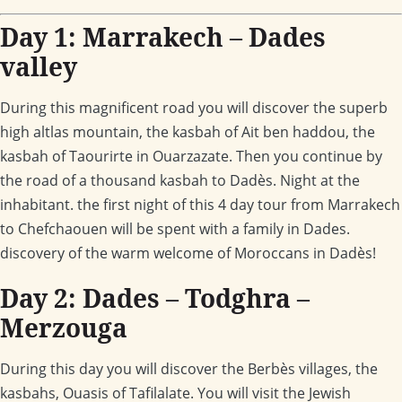
Day 1: Marrakech – Dades
valley
During this magnificent road you will discover the superb
high altlas mountain, the kasbah of Ait ben haddou, the
kasbah of Taourirte in Ouarzazate. Then you continue by
the road of a thousand kasbah to Dadès. Night at the
inhabitant. the first night of this 4 day tour from Marrakech
to Chefchaouen will be spent with a family in Dades.
discovery of the warm welcome of Moroccans in Dadès!
Day 2: Dades – Todghra –
Merzouga
During this day you will discover the Berbès villages, the
kasbahs, Ouasis of Tafilalate. You will visit the Jewish