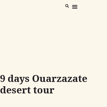
Morocco Destinations
Trekking Desert & Atlas
9 days Ouarzazate
desert tour