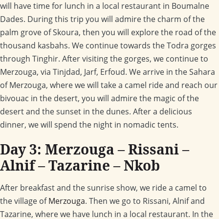
will have time for lunch in a local restaurant in Boumalne
Dades. During this trip you will admire the charm of the
palm grove of Skoura, then you will explore the road of the
thousand kasbahs. We continue towards the Todra gorges
through Tinghir. After visiting the gorges, we continue to
Merzouga, via Tinjdad, Jarf, Erfoud. We arrive in the Sahara
of Merzouga, where we will take a camel ride and reach our
bivouac in the desert, you will admire the magic of the
desert and the sunset in the dunes. After a delicious
dinner, we will spend the night in nomadic tents.
Day 3: Merzouga – Rissani –
Alnif – Tazarine – Nkob
After breakfast and the sunrise show, we ride a camel to
the village of
Merzouga
. Then we go to Rissani, Alnif and
Tazarine, where we have lunch in a local restaurant. In the