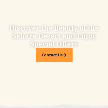
Discover the Beauty of the
Sahara Desert and Enjoy
Special Offers​
Contact Us