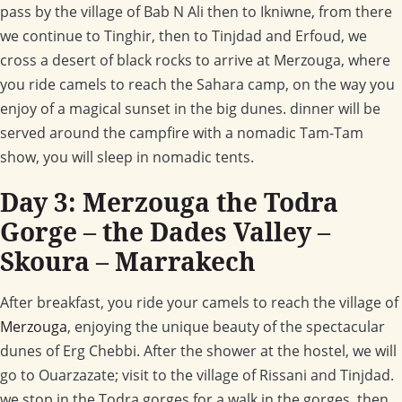
pass by the village of Bab N Ali then to Ikniwne, from there
we continue to Tinghir, then to Tinjdad and Erfoud, we
cross a desert of black rocks to arrive at Merzouga, where
you ride camels to reach the Sahara camp, on the way you
enjoy of a magical sunset in the big dunes. dinner will be
served around the campfire with a nomadic Tam-Tam
show, you will sleep in nomadic tents.
Day 3: Merzouga the Todra
Gorge – the Dades Valley –
Skoura – Marrakech
After breakfast, you ride your camels to reach the village of
Merzouga
, enjoying the unique beauty of the spectacular
dunes of Erg Chebbi. After the shower at the hostel, we will
go to Ouarzazate; visit to the village of Rissani and Tinjdad.
we stop in the Todra gorges for a walk in the gorges, then