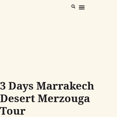
Morocco Destinations
Trekking Desert & Atlas
3 Days Marrakech
Desert Merzouga
Tour