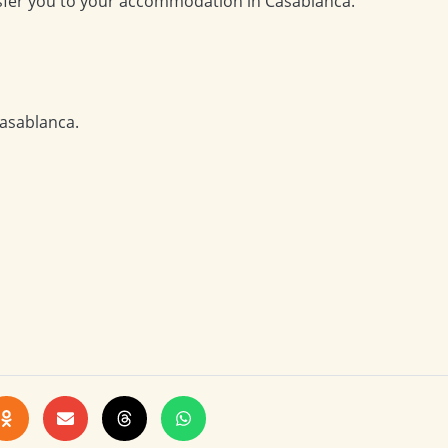
ransfer you to your accommodation in Casablanca.
asablanca.