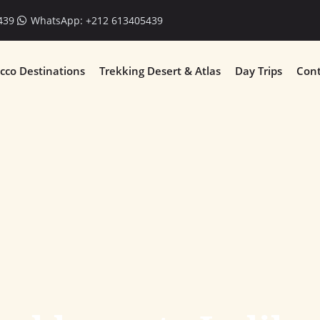
439
WhatsApp: +212 613405439
cco Destinations
Trekking Desert & Atlas
Day Trips
Cont