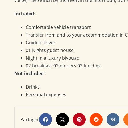
valley, have lunch by the river. In the afternoon, t
Included:
Comfortable vehicle transport
Transfer from and to your accommodation in C
Guided driver
01 Nights guest house
Night in a luxury bivouac
02 breakfast 02 dinners 02 lunches.
Not included
:
Drinks
Personal expenses
Partager