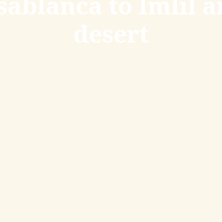
sablanca to Imlil 
desert