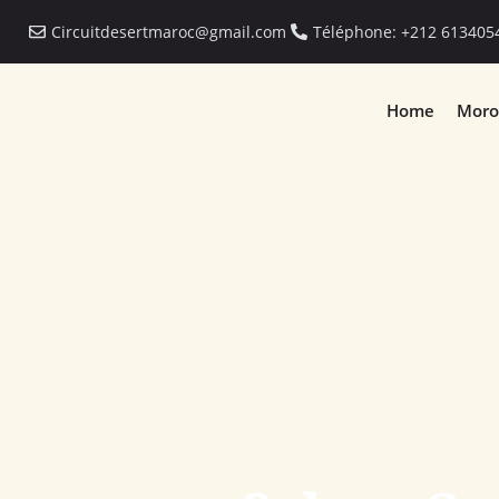
Circuitdesertmaroc@gmail.com
Téléphone: +212 613405
Home
Moro