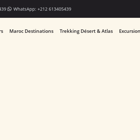
439
WhatsApp: +212 613405439
rs
Maroc Destinations
Trekking Désert & Atlas
Excursio