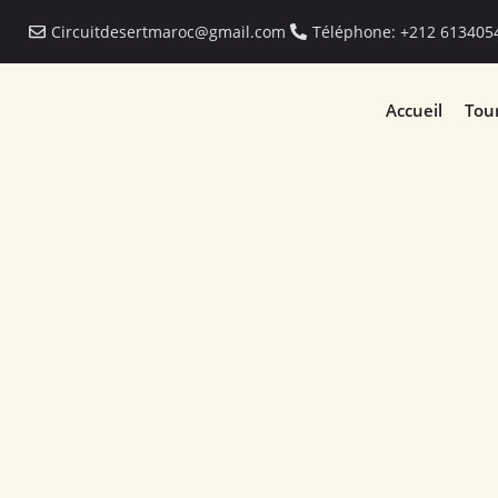
Circuitdesertmaroc@gmail.com
Téléphone: +212 613405
Accueil
Tou