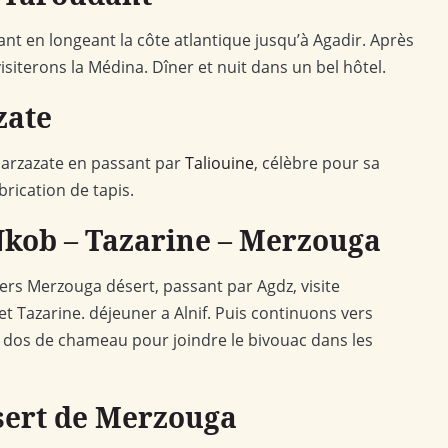
ant en longeant la côte atlantique jusqu’à Agadir. Après
siterons la Médina. Dîner et nuit dans un bel hôtel.
zate
Ouarzazate en passant par
Taliouine
, célèbre pour sa
rication de tapis.
Nkob – Tazarine – Merzouga
vers Merzouga désert, passant par Agdz, visite
t Tazarine. déjeuner a Alnif. Puis continuons vers
dos de chameau pour joindre le bivouac dans les
ésert de Merzouga