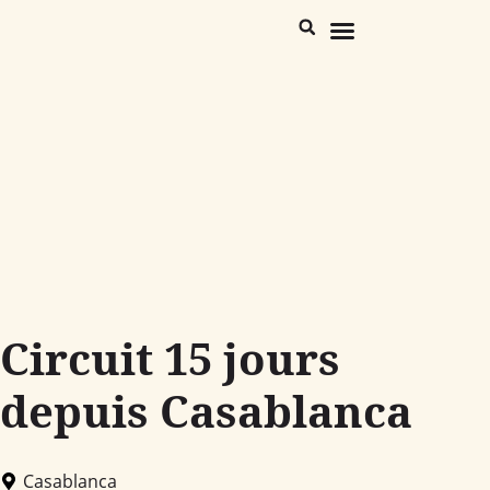
Maroc Destinations
Trekking Désert & Atlas
Circuit 15 jours
depuis Casablanca
Casablanca