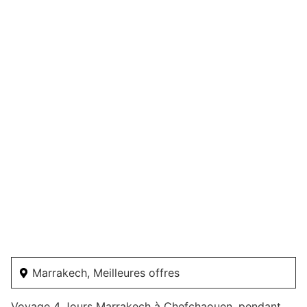
Marrakech
,
Meilleures offres
Voyage 4 Jours Marrakech à Chefchaouen, pendant