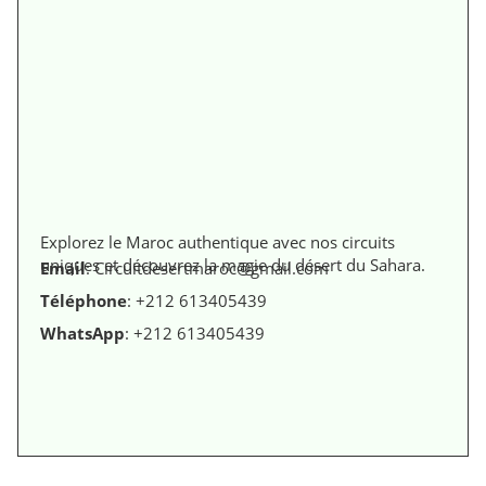
Explorez le Maroc authentique avec nos circuits
uniques et découvrez la magie du désert du Sahara.
Email
: Circuitdesertmaroc@gmail.com
Téléphone
: +212 613405439
WhatsApp
: +212 613405439