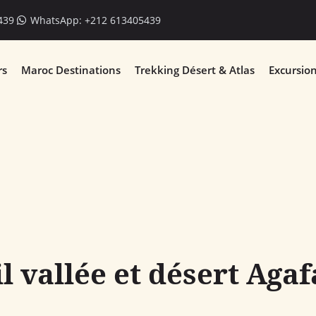
439
WhatsApp: +212 613405439
rs
Maroc Destinations
Trekking Désert & Atlas
Excursio
l vallée et désert Agaf