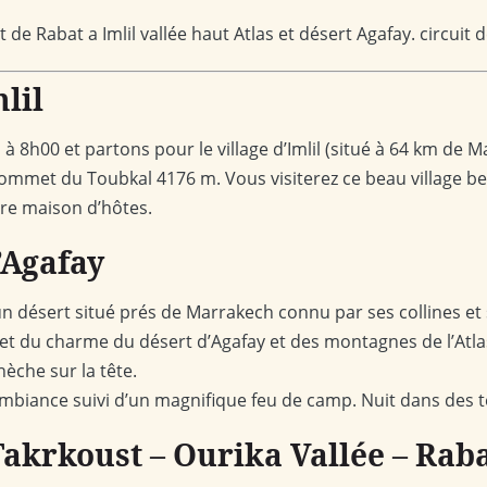
rt de Rabat a Imlil vallée haut Atlas et désert Agafay. circui
lil
h00 et partons pour le village d’Imlil (situé à 64 km de Ma
mmet du Toubkal 4176 m. Vous visiterez ce beau village ber
otre maison d’hôtes.
d’Agafay
, un désert situé prés de Marrakech connu par ses collines 
me et du charme du désert d’Agafay et des montagnes de l’At
èche sur la tête.
ambiance suivi d’un magnifique feu de camp. Nuit dans des 
 Takrkoust – Ourika Vallée – Rab